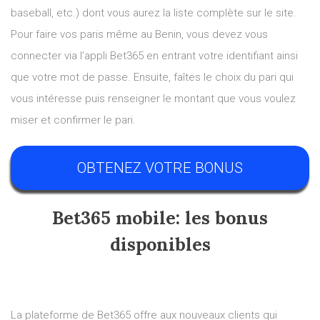
baseball, etc.) dont vous aurez la liste complète sur le site.
Pour faire vos paris même au Benin, vous devez vous
connecter via l’appli Bet365 en entrant votre identifiant ainsi
que votre mot de passe. Ensuite, faîtes le choix du pari qui
vous intéresse puis renseigner le montant que vous voulez
miser et confirmer le pari.
OBTENEZ VOTRE BONUS
Bet365 mobile: les bonus
disponibles
La plateforme de Bet365 offre aux nouveaux clients qui