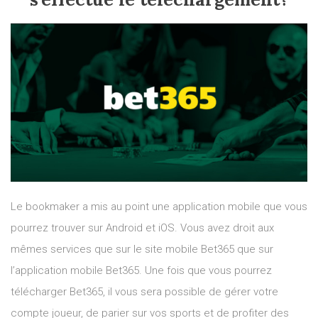
Le bookmaker a mis au point une application mobile que vous
pourrez trouver sur Android et iOS. Vous avez droit aux
mêmes services que sur le site mobile Bet365 que sur
l’application mobile Bet365. Une fois que vous pourrez
télécharger Bet365, il vous sera possible de gérer votre
compte joueur, de parier sur vos sports et de profiter des