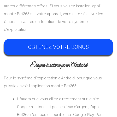
autres différentes offres. Si vous voulez installer l’appli
mobile Bet365 sur votre appareil, vous aurez à suivre les
étapes suivantes en fonction de votre système
d’exploitation.
OBTENEZ VOTRE BONUS
Etapes à suivre pour Android
Pour le système d’exploitation d’Android, pour que vous
puissiez avoir l’application mobile Bet365:
il faudra que vous alliez directement sur le site.
Google n’autorisant pas les jeux d’argent, l’appli
Bet365 n’est pas disponible sur Google Play. Par