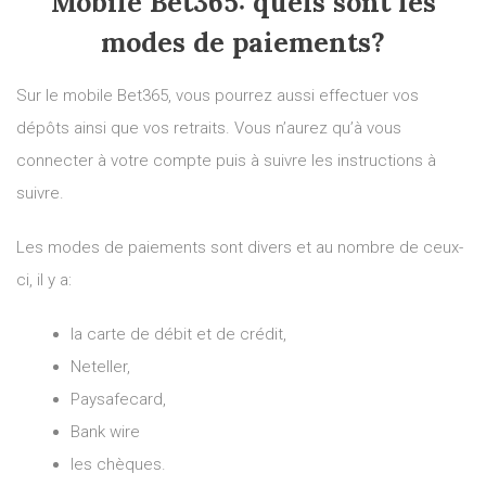
Mobile Bet365: quels sont les
modes de paiements?
Sur le mobile Bet365, vous pourrez aussi effectuer vos
dépôts ainsi que vos retraits. Vous n’aurez qu’à vous
connecter à votre compte puis à suivre les instructions à
suivre.
Les modes de paiements sont divers et au nombre de ceux-
ci, il y a:
la carte de débit et de crédit,
Neteller,
Paysafecard,
Bank wire
les chèques.