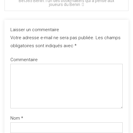
Bet365 Benin: l’un des bookmakers qui a pensé aux
joueurs du Benin
Laisser un commentaire
Votre adresse e-mail ne sera pas publiée.
Les champs
obligatoires sont indiqués avec
*
Commentaire
Nom
*