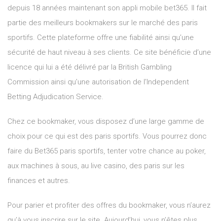
depuis 18 années maintenant son appli mobile bet365. Il fait
partie des meilleurs bookmakers sur le marché des paris
sportifs. Cette plateforme offre une fiabilité ainsi qu’une
sécurité de haut niveau à ses clients. Ce site bénéficie d’une
licence qui lui a été délivré par la British Gambling
Commission ainsi qu’une autorisation de l’Independent
Betting Adjudication Service.
Chez ce bookmaker, vous disposez d’une large gamme de
choix pour ce qui est des paris sportifs. Vous pourrez donc
faire du Bet365 paris sportifs, tenter votre chance au poker,
aux machines à sous, au live casino, des paris sur les
finances et autres.
Pour parier et profiter des offres du bookmaker, vous n’aurez
qu’à vous inscrire sur le site. Aujourd’hui, vous n’êtes plus