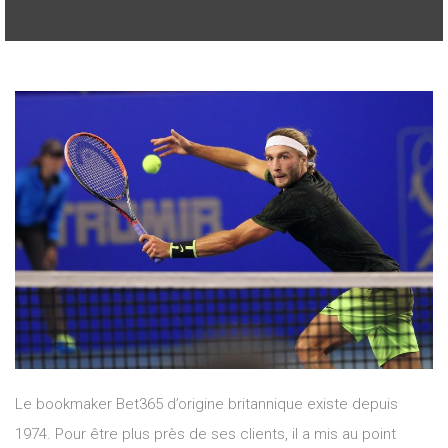
Le bookmaker Bet365 d’origine britannique existe depuis
1974. Pour être plus près de ses clients, il a mis au point