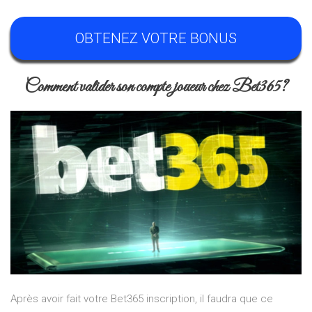
OBTENEZ VOTRE BONUS
Comment valider son compte joueur chez Bet365?
Après avoir fait votre Bet365 inscription, il faudra que ce