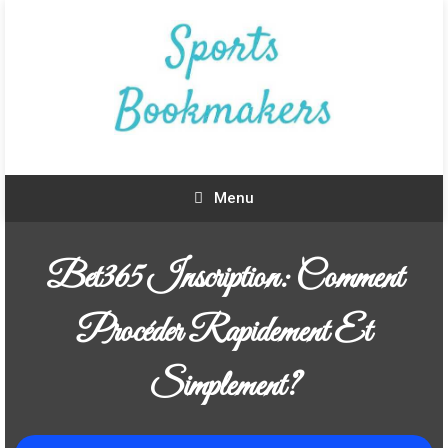
Skip To Content
Menu
Bet365 Inscription: Comment
Procéder Rapidement Et
Simplement?