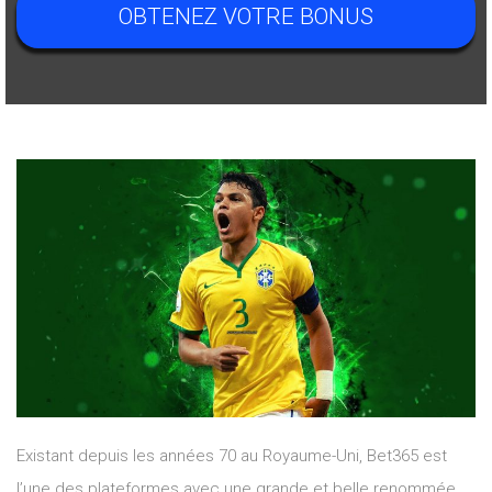
OBTENEZ VOTRE BONUS
Existant depuis les années 70 au Royaume-Uni, Bet365 est
l’une des plateformes avec une grande et belle renommée