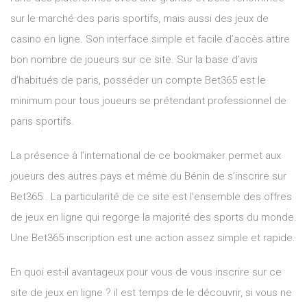
sur le marché des paris sportifs, mais aussi des jeux de
casino en ligne. Son interface simple et facile d’accès attire
bon nombre de joueurs sur ce site. Sur la base d’avis
d’habitués de paris, posséder un compte Bet365 est le
minimum pour tous joueurs se prétendant professionnel de
paris sportifs.
La présence à l’international de ce bookmaker permet aux
joueurs des autres pays et même du Bénin de s’inscrire sur
Bet365 . La particularité de ce site est l’ensemble des offres
de jeux en ligne qui regorge la majorité des sports du monde.
Une Bet365 inscription est une action assez simple et rapide.
En quoi est-il avantageux pour vous de vous inscrire sur ce
site de jeux en ligne ? il est temps de le découvrir, si vous ne