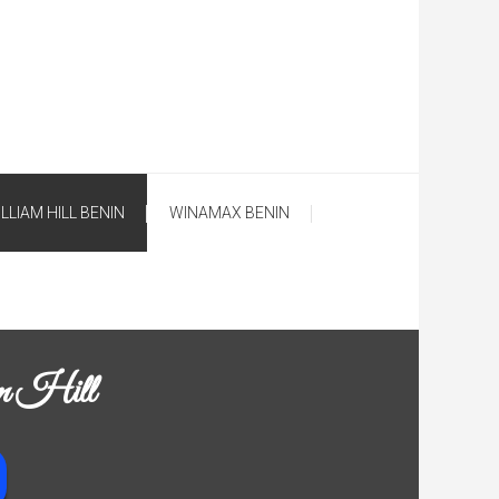
LLIAM HILL BENIN
WINAMAX BENIN
am Hill