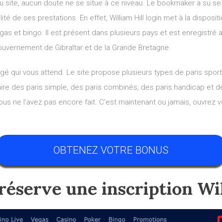
é du site, aucun doute ne se situe à ce niveau. Le bookmaker a su se
té de ses prestations. En effet, William Hill login met à la disposi
gas et bingo. Il est présent dans plusieurs pays et est enregistré au G
ouvernement de Gibraltar et de la Grande Bretagne.
rgé qui vous attend. Le site propose plusieurs types de paris sport
faire des paris simple, des paris combinés, des paris handicap et d
vous ne l’avez pas encore fait. C’est maintenant ou jamais, ouvrez
OBTENEZ VOTRE BONUS
réserve une inscription Wil