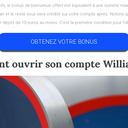
sportifs, le bonus de bienvenue offert est équivalent à une somme 
ri et le reste vous sera crédité sur votre compte après. Notons qu
r dépôt de 10 euros au moins. C’est la première condition pour l’ob
OBTENEZ VOTRE BONUS
 ouvrir son compte Willi