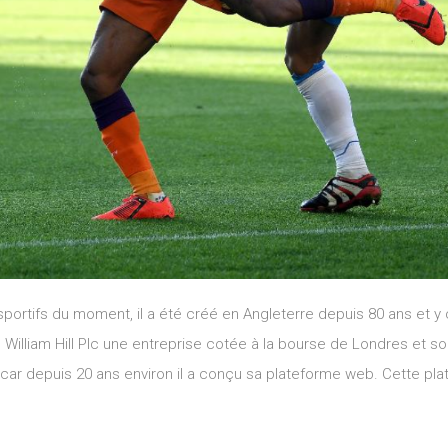
s sportifs du moment, il a été créé en Angleterre depuis 80 ans et y
William Hill Plc une entreprise cotée à la bourse de Londres et so
e car depuis 20 ans environ il a conçu sa plateforme web. Cette pl