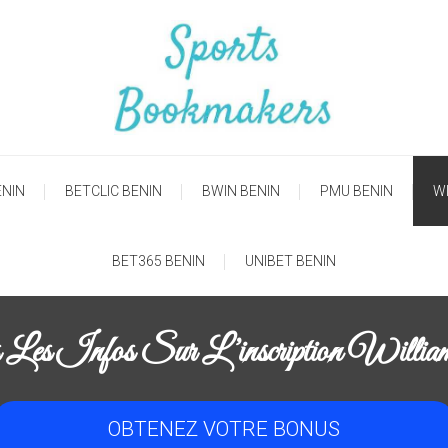
ENIN
BETCLIC BENIN
BWIN BENIN
PMU BENIN
WI
BET365 BENIN
UNIBET BENIN
 Les Infos Sur L’inscription Willi
OBTENEZ VOTRE BONUS