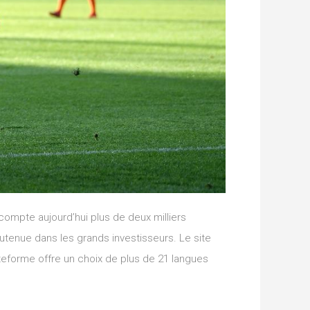
 compte aujourd’hui plus de deux milliers
utenue dans les grands investisseurs. Le site
ateforme offre un choix de plus de 21 langues